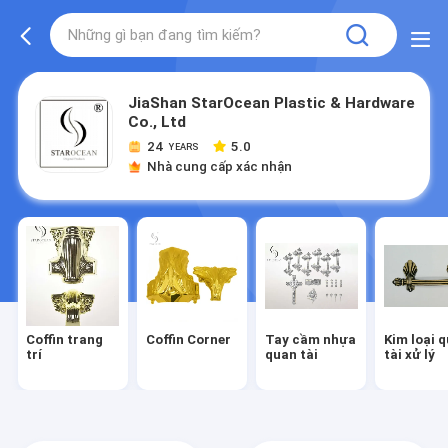
JiaShan StarOcean Plastic & Hardware
Co., Ltd
24
5.0
YEARS
Nhà cung cấp xác nhận
Coffin trang
Coffin Corner
Tay cầm nhựa
Kim loại 
trí
quan tài
tài xử lý