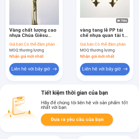
Vàng chất lượng cao
vàng tang lễ PP tái
nhựa Chúa Giêsu
chế nhựa quan tài tay
tang lễ Thánh giá phụ
cầm trang trí nâng
Giá bán:
Có thể đàm phán
Giá bán:
Có thể đàm phán
kiện quan tài OEM /
trọng lượng 50kg
MOQ:
thương lượng
MOQ:
thương lượng
ODM dịch vụ PJ03
P9001
Nhận giá mới nhất
Nhận giá mới nhất
Liên hệ với bây giờ
Liên hệ với bây giờ
Tiết kiệm thời gian của bạn
Hãy để chúng tôi liên hệ với sản phẩm tốt
nhất với bạn.
Đưa ra yêu cầu của bạn