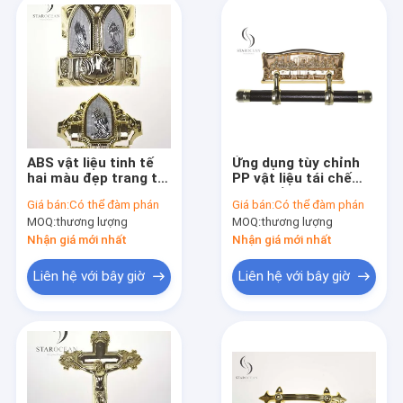
ABS vật liệu tinh tế
Ứng dụng tùy chỉnh
hai màu đẹp trang trí
PP vật liệu tái chế
quan tài Set 20#
thanh lắc quan tài,
Giá bán:
Có thể đàm phán
Giá bán:
Có thể đàm phán
phụ kiện chôn cất
MOQ:
thương lượng
MOQ:
thương lượng
SW-A
Nhận giá mới nhất
Nhận giá mới nhất
Liên hệ với bây giờ
Liên hệ với bây giờ