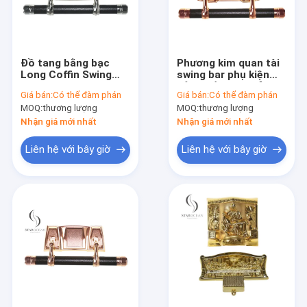
Đồ tang bằng bạc
Phương kim quan tài
Long Coffin Swing
swing bar phụ kiện
Bar Sets PP Zinc
sản phẩm tang lễ
Giá bán:
Có thể đàm phán
Giá bán:
Có thể đàm phán
Material Simple
thân thiện với môi
MOQ:
thương lượng
MOQ:
thương lượng
Design SW-D
trường SW-E
Nhận giá mới nhất
Nhận giá mới nhất
Liên hệ với bây giờ
Liên hệ với bây giờ
Nhà
Sản phẩm
Về chúng tôi