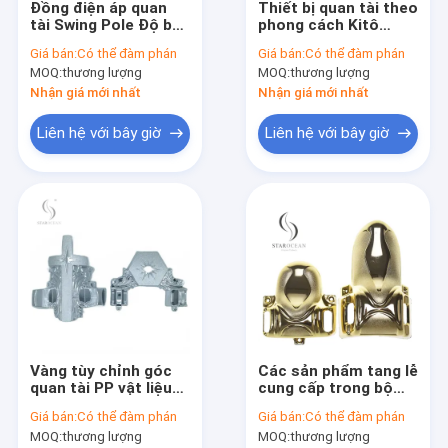
Đồng điện áp quan
Thiết bị quan tài theo
Tham quan nhà máy
tài Swing Pole Độ bền
phong cách Kitô
cao Short Pole Set
giáo, trang trí góc
Giá bán:
Có thể đàm phán
Giá bán:
Có thể đàm phán
bán buôn SW-F
quan tài cho các sự
Kiểm soát chất lượng
MOQ:
thương lượng
MOQ:
thương lượng
kiện tang lễ
Nhận giá mới nhất
Nhận giá mới nhất
Liên hệ chúng tôi
Liên hệ với bây giờ
Liên hệ với bây giờ
Yêu cầu báo giá
Coffin trang trí
Coffin Corner
Tay cầm nhựa quan tài
Vàng tùy chỉnh góc
Các sản phẩm tang lễ
Kim loại quan tài xử lý
quan tài PP vật liệu
cung cấp trong bộ
phụ kiện quan tài
sưu tập góc quan tài
Casket Swing Bar
Giá bán:
Có thể đàm phán
Giá bán:
Có thể đàm phán
Xưởng tang lễ 12#
màu đồng trang trí
MOQ:
thương lượng
MOQ:
thương lượng
quan tài 5# B