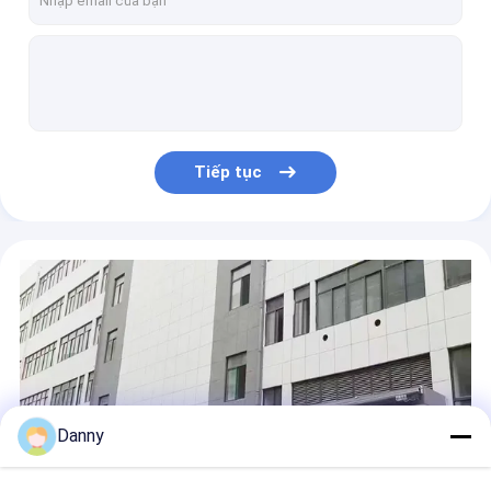
Phòng xử lý quan tài bằng kim loại bằng vàng kiểu châu Âu tinh tế
Antique đồng màu Shell thiết kế kim loại quan tài tay cầm chất lượng cao phụ kiện ZH020
Antique Brass mạ Coffin phần cứng, quan tài quan tài xử lý với thép Cover Quay lại
Đánh bóng bề mặt quan tài phần cứng nâng 100kg trọng lượng cuộc sống lâu dài thời gian
Vòng cuối Mẹo Casket Phụ kiện ZA06 thau mạ và đánh bóng cao
Tiếp tục
Thép Quan Tài Phần Cứng ZA07 Với Quan Tài Trang Bị Bền Trong Antique Brass Màu
Phụ kiện Swing Quan tài đồ trang trí, Casket Xử lý phần cứng ZA08 với vít Rod
Antique Brass Màu Quan Tài Phần Cứng ZA09 Quan Tài Mẹo Và Kết Thúc Cap Sắt Cao Cấp
Vàng mạ màu hình chữ thập vít vỏ quan tài chất lượng cao bán buôn ZS11
Casket nắp bản lề quan tài phụ kiện màu đen xuất hiện OEM / ODM chấp nhận được
Danny