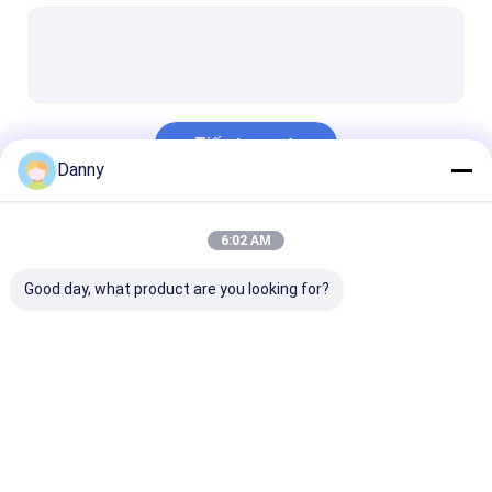
Crucifix tang lễ
Vít quan tài
Tombstone trang trí
Tiếp tục
Phần Casket
Danny
Trang trí tang lễ Urns
Danh Mục Của Chúng Tôi
6:02 AM
Phần cứng Casket
Good day, what product are you looking for?
Phụ kiện quan tài
Kim loại Casket
Thùng gỗ
Coffin trang trí
Coffin Corner
Tay cầm nhựa
tài