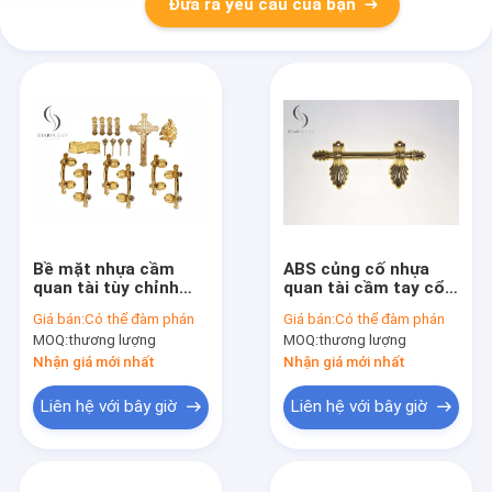
Đưa ra yêu cầu của bạn
Bề mặt nhựa cầm
ABS củng cố nhựa
quan tài tùy chỉnh
quan tài cầm tay cổ
màu sắc phụ kiện
vàng người lớn quan
Giá bán:
Có thể đàm phán
Giá bán:
Có thể đàm phán
quan tài Set
tài cầm tay P9004-a
MOQ:
thương lượng
MOQ:
thương lượng
P9004set
Nhận giá mới nhất
Nhận giá mới nhất
Liên hệ với bây giờ
Liên hệ với bây giờ