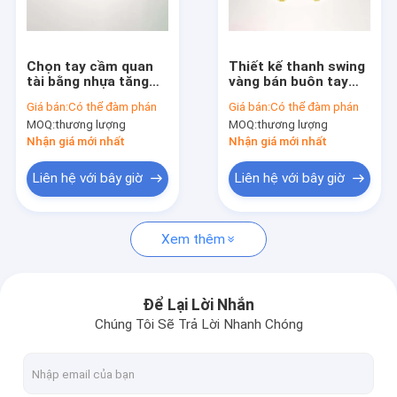
Tham quan nhà máy
Kiểm soát chất lượng
Chọn tay cầm quan
Thiết kế thanh swing
tài bằng nhựa tăng
vàng bán buôn tay
Liên hệ chúng tôi
cường cao với lớp
cầm quan tài kích
Giá bán:
Có thể đàm phán
Giá bán:
Có thể đàm phán
phủ kim loại hóa vàng
thước vật liệu thân
MOQ:
thương lượng
MOQ:
thương lượng
P9006
thiện với môi trường
Yêu cầu báo giá
P9007
Nhận giá mới nhất
Nhận giá mới nhất
Liên hệ với bây giờ
Liên hệ với bây giờ
Coffin trang trí
Xem thêm
Coffin Corner
Tay cầm nhựa quan tài
Để Lại Lời Nhắn
Chúng Tôi Sẽ Trả Lời Nhanh Chóng
Kim loại quan tài xử lý
Casket Swing Bar