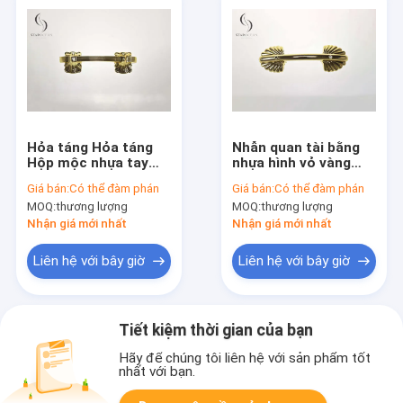
Hỏa táng Hỏa táng
Nhẫn quan tài bằng
Hộp mộc nhựa tay
nhựa hình vỏ vàng
cầm PP vật liệu tái
Sản phẩm phổ biến
Giá bán:
Có thể đàm phán
Giá bán:
Có thể đàm phán
chế Trọng lượng nhẹ
với độ bền cao P9003
MOQ:
thương lượng
MOQ:
thương lượng
P9002
Nhận giá mới nhất
Nhận giá mới nhất
Liên hệ với bây giờ
Liên hệ với bây giờ
Tiết kiệm thời gian của bạn
Hãy để chúng tôi liên hệ với sản phẩm tốt
nhất với bạn.