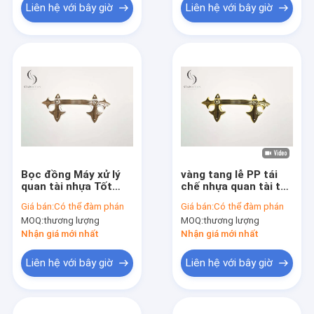
Liên hệ với bây giờ
Liên hệ với bây giờ
Bọc đồng Máy xử lý
vàng tang lễ PP tái
quan tài nhựa Tốt
chế nhựa quan tài tay
nhất là có thể được
cầm trang trí nâng
Giá bán:
Có thể đàm phán
Giá bán:
Có thể đàm phán
sử dụng để trang trí
trọng lượng 50kg
MOQ:
thương lượng
MOQ:
thương lượng
quan tài
P9001
Nhận giá mới nhất
Nhận giá mới nhất
Liên hệ với bây giờ
Liên hệ với bây giờ