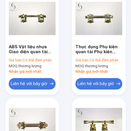
ABS Vật liệu nhựa
Thực dụng Phụ kiện
Giao diện quan tài
quan tài Phụ kiện
kích thước nhỏ trang
quan tài Máy xử lý
Giá bán:
Có thể đàm phán
Giá bán:
Có thể đàm phán
trí tốt cho quan tài
trọng lượng nâng lớn
MOQ:
thương lượng
MOQ:
thương lượng
P9005
P9005-A
Nhận giá mới nhất
Nhận giá mới nhất
Liên hệ với bây giờ
Liên hệ với bây giờ
Nhà
Sản phẩm
Về chúng tôi