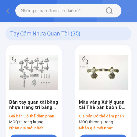
Tay Cầm Nhựa Quan Tài
(35)
Bàn tay quan tài bằng
Màu vàng Xử lý quan
nhựa trang trí bằng
tài Thẻ bán buôn Đối
bạc không độc hại PP
với trẻ em Thùng vật
Giá bán:
Có thể đàm phán
Giá bán:
Có thể đàm phán
vật liệu nhựa
nuôi P9801*
MOQ:
thương lượng
MOQ:
thương lượng
P9001set
Nhận giá mới nhất
Nhận giá mới nhất