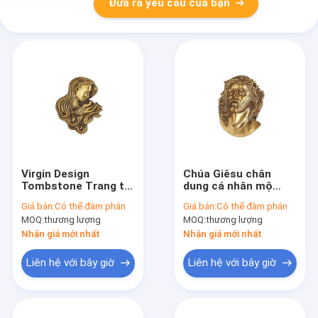
Đưa ra yêu cầu của bạn
Virgin Design
Chúa Giêsu chân
Tombstone Trang trí
dung cá nhân mộ
Curcifix truyền thống
trang trí, mộ bia mộ
Giá bán:
Có thể đàm phán
Giá bán:
Có thể đàm phán
cho các sản phẩm
trang trí sơn đồng
MOQ:
thương lượng
MOQ:
thương lượng
tang lễ
thau
Nhận giá mới nhất
Nhận giá mới nhất
Liên hệ với bây giờ
Liên hệ với bây giờ