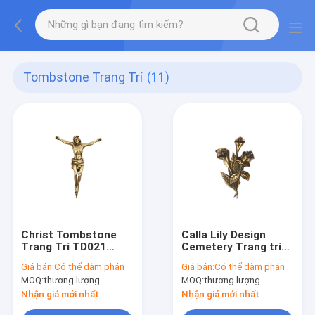
Tombstone Trang Trí
(11)
Christ Tombstone
Calla Lily Design
Trang Trí TD021
Cemetery Trang trí
Trong Vật Liệu Đồng
màu đồng cho
Giá bán:
Có thể đàm phán
Giá bán:
Có thể đàm phán
Thau 290 * 220 mét
Tombstone Phần
MOQ:
thương lượng
MOQ:
thương lượng
Kích Thước
cứng
Nhận giá mới nhất
Nhận giá mới nhất