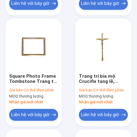
Liên hệ với bây giờ
Liên hệ với bây giờ
Square Photo Frame
Trang trí bia mộ
Tombstone Trang trí
Crucifix tang lễ,
30 ngày Giao hàng
Nghĩa trang Trang trí
Giá bán:
Có thể đàm phán
Giá bán:
Có thể đàm phán
nhanh TD008
bằng đá Trọng lượng
MOQ:
thương lượng
MOQ:
thương lượng
nhẹ
Nhận giá mới nhất
Nhận giá mới nhất
Liên hệ với bây giờ
Liên hệ với bây giờ