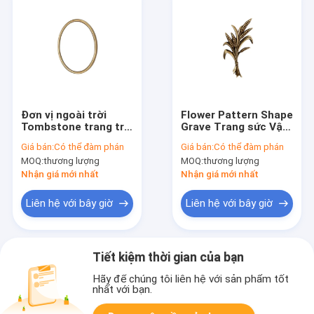
Đơn vị ngoài trời
Flower Pattern Shape
Tombstone trang trí
Grave Trang sức Vật
180 * 120mm Kích
liệu đồng thau cường
Giá bán:
Có thể đàm phán
Giá bán:
Có thể đàm phán
thước màu Fading
độ cao
MOQ:
thương lượng
MOQ:
thương lượng
kháng
Nhận giá mới nhất
Nhận giá mới nhất
Liên hệ với bây giờ
Liên hệ với bây giờ
Tiết kiệm thời gian của bạn
Hãy để chúng tôi liên hệ với sản phẩm tốt
nhất với bạn.