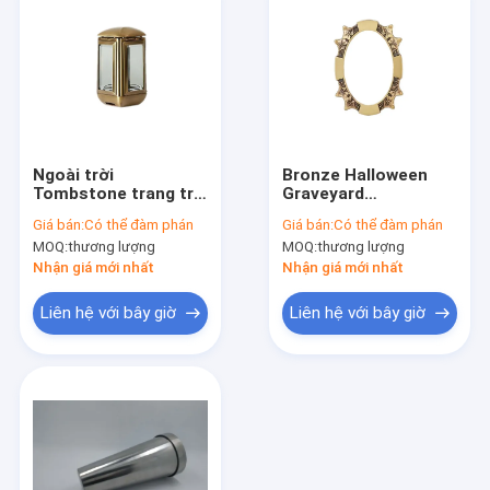
Ngoài trời
Bronze Halloween
Tombstone trang trí
Graveyard
đèn 125 * 220mm cấu
Decorations, Nghĩa
Giá bán:
Có thể đàm phán
Giá bán:
Có thể đàm phán
trúc nhỏ gọn SGS đã
trang Trang trí bằng
MOQ:
thương lượng
MOQ:
thương lượng
được phê duyệt
đá Độ bền cao
Nhận giá mới nhất
Nhận giá mới nhất
Liên hệ với bây giờ
Liên hệ với bây giờ
Nhà
Sản phẩm
Về chúng tôi