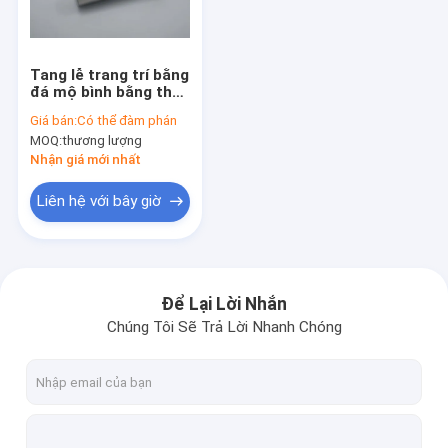
Tham quan nhà máy
Kiểm soát chất lượng
Tang lễ trang trí bằng
đá mộ bình bằng thép
Liên hệ chúng tôi
không gỉ Jardiniere
Giá bán:
Có thể đàm phán
cho bia mộ
MOQ:
thương lượng
Yêu cầu báo giá
Nhận giá mới nhất
Liên hệ với bây giờ
Coffin trang trí
Coffin Corner
Để Lại Lời Nhắn
Chúng Tôi Sẽ Trả Lời Nhanh Chóng
Tay cầm nhựa quan tài
Kim loại quan tài xử lý
Casket Swing Bar