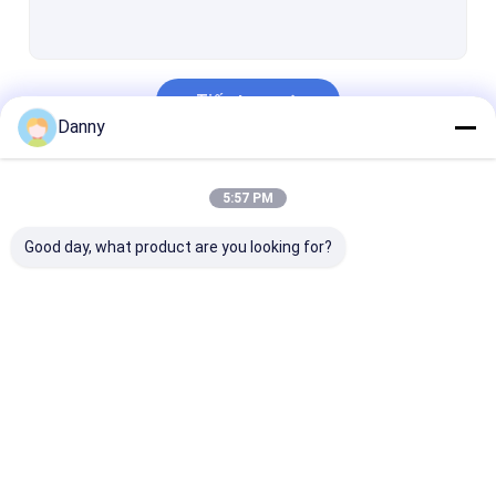
Crucifix tang lễ
Vít quan tài
Tiếp tục
Tombstone trang trí
Danny
Phần Casket
Danh Mục Của Chúng Tôi
5:57 PM
Trang trí tang lễ Urns
Good day, what product are you looking for?
Phần cứng Casket
Phụ kiện quan tài
Kim loại Casket
Coffin trang trí
Coffin Corner
Tay cầm nhựa
Thùng gỗ
tài