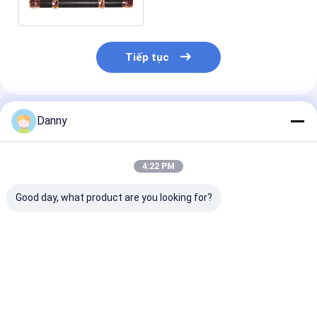
trường SW-E
Tiếp tục
Sản Phẩm Khuyến Cáo
Danny
4:22 PM
Good day, what product are you looking for?
Shining Gold PP Zinc
Thiết kế mô hình bữa
Thiết kế cổ đi
Alloy Thư viện quan
tối cuối cùng Thập
quan tài Swing
tài
quan swing bar mẫu
Cỡ nhỏ cho qua
có sẵn nâng 500kg
và trang trí qu
trọng lượng SW-A
SW-A
Giá tốt nhất
Giá tốt nhất
Giá tốt n