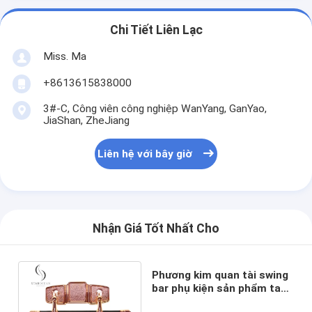
Chi Tiết Liên Lạc
Miss. Ma
+8613615838000
3#-C, Công viên công nghiệp WanYang, GanYao,
JiaShan, ZheJiang
Liên hệ với bây giờ
Nhận Giá Tốt Nhất Cho
Phương kim quan tài swing
bar phụ kiện sản phẩm tang
lễ thân thiện với môi