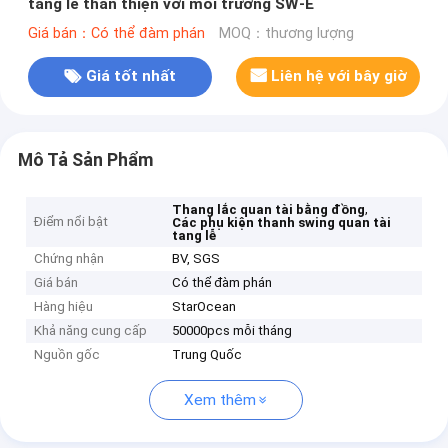
tang lễ thân thiện với môi trường SW-E
Giá bán：Có thể đàm phán
MOQ：thương lượng
Giá tốt nhất
Liên hệ với bây giờ
Mô Tả Sản Phẩm
,
Thang lắc quan tài bằng đồng
Điểm nổi bật
Các phụ kiện thanh swing quan tài
tang lễ
Chứng nhận
BV, SGS
Giá bán
Có thể đàm phán
Hàng hiệu
StarOcean
Khả năng cung cấp
50000pcs mỗi tháng
Nguồn gốc
Trung Quốc
Xem thêm