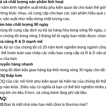
á và chất lượng sản phẩm linh hoạt
 năm kinh nghiệm xuất khẩu phụ kiện quan tài cho toàn thế giới.
ường khác nhau, và cung cấp cho bạn các sản phẩm hiệu quả chi
c sản xuất như mẫu trong chất lượng cao.
ảm bảo chất lượng 90 ngày
úng tôi cung cấp dịch vụ trả lại hàng hóa trong vòng 90 ngày, có
o chúng tôi trong vòng 3 tháng kể từ ngày bạn nhận được chún
hả năng R & D mạnh mẽ
c kỹ sư của chúng tôi có 20 năm kinh nghiệm trong ngành công
 thể hoàn toàn sao chép các mẫu bạn cung cấp và R & D sản p
u của bạn.
huyển hàng nhanh
úng tôi đảm bảo giao hàng kịp thời trong vòng 30 ngày cho tất
OQ thấp hơn
Q của các mô hình phụ kiện quan tài hiện tại của chúng tôi th
p nào khác. Điều này có nghĩa là bạn có thể thử nghiệm nhi
ong khi chi tiêu ít hơn, và cũng tránh lãng phí vật liệu.
AQ:
 Q:
Bạn là một nhà máy hay một công ty thương mại?