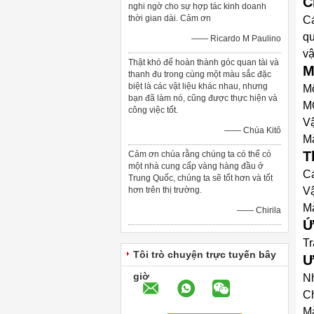
C
nghi ngờ cho sự hợp tác kinh doanh
thời gian dài. Cảm ơn
Cá
qu
—— Ricardo M Paulino
vậ
Thật khó để hoàn thành góc quan tài và
M
thanh đu trong cùng một màu sắc đặc
biệt là các vật liệu khác nhau, nhưng
Mô
bạn đã làm nó, cũng được thực hiện và
M
công việc tốt.
Vậ
—— Chúa Kitô
Mà
T
Cảm ơn chúa rằng chúng ta có thể có
một nhà cung cấp vàng hàng đầu ở
Cá
Trung Quốc, chúng ta sẽ tốt hơn và tốt
hơn trên thị trường.
Vậ
Mà
—— Chirila
Ứ
Tr
Tôi trò chuyện trực tuyến bây
Ư
giờ
Nh
Ch
Mà