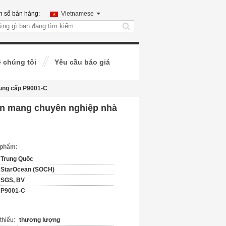
h số bán hàng:
Vietnamese
search
ệ chúng tôi
Yêu cầu báo giá
cung cấp P9001-C
lớn mang chuyên nghiệp nhà
n phẩm:
Trung Quốc
StarOcean (SOCH)
SGS, BV
P9001-C
thiểu:
thương lượng