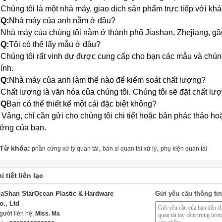
:
Chúng tôi là một nhà máy, giao dịch sản phẩm trực tiếp với kh
 Q:
Nhà máy của anh nằm ở đâu?
:
Nhà máy của chúng tôi nằm ở thành phố Jiashan, Zhejiang, gầ
 Q:
Tôi có thể lấy mẫu ở đâu?
:
Chúng tôi rất vinh dự được cung cấp cho bạn các mẫu và chún
ính.
 Q:
Nhà máy của anh làm thế nào để kiểm soát chất lượng?
:
Chất lượng là văn hóa của chúng tôi. Chúng tôi sẽ đặt chất lượ
 Q
Bạn có thể thiết kế một cái đặc biệt không?
 Vâng, chỉ cần gửi cho chúng tôi chi tiết hoặc bản phác thảo h
ởng của bạn.
,
,
Từ khóa:
phần cứng xử lý quan tài
bán sỉ quan tài xử lý
phụ kiện quan tài
i tiết liên lạc
iaShan StarOcean Plastic & Hardware
Gửi yêu cầu thông tin
o., Ltd
gười liên hệ:
Miss. Ma