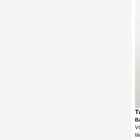
T
Bả
Vớ
tà