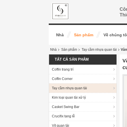
Cô
Thi
Nhà
Sản phẩm
Về chúng tô
Nhà
Sản phẩm
Tay cầm nhựa quan tài
Vàn
TẤT CẢ SẢN PHẨM
V
c
Coffin trang trí
Coffin Corner
Tay cầm nhựa quan tài
Kim loại quan tài xử lý
Casket Swing Bar
Crucifix tang lễ
Vít quan tài