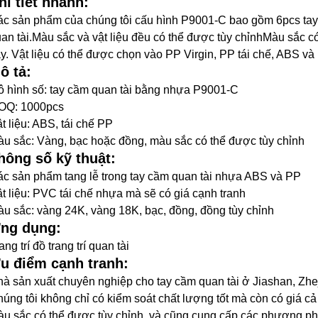
hi tiết nhanh:
c sản phẩm của chúng tôi cấu hình P9001-C bao gồm 6pcs tay
an tài.Màu sắc và vật liệu đều có thể được tùy chỉnhMàu sắc 
y. Vật liệu có thể được chọn vào PP Virgin, PP tái chế, ABS v
ô tả:
 hình số: tay cầm quan tài bằng nhựa P9001-C
OQ: 1000pcs
t liệu: ABS, tái chế PP
u sắc: Vàng, bạc hoặc đồng, màu sắc có thể được tùy chỉnh
hông số kỹ thuật:
c sản phẩm tang lễ trong tay cầm quan tài nhựa ABS và PP
t liệu: PVC tái chế nhựa mà sẽ có giá cạnh tranh
u sắc: vàng 24K, vàng 18K, bạc, đồng, đồng tùy chỉnh
ng dụng:
ang trí đồ trang trí quan tài
u điểm cạnh tranh:
à sản xuất chuyên nghiệp cho tay cầm quan tài ở Jiashan, Zhe
úng tôi không chỉ có kiểm soát chất lượng tốt mà còn có giá cả
u sắc có thể được tùy chỉnh, và cũng cung cấp các phương ph