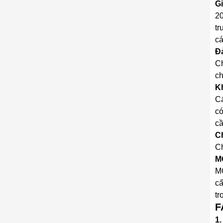
Gi
20
tr
cá
Đ
Ch
ch
K
Cá
có
cầ
C
Ch
M
MO
cấ
tr
F
1.