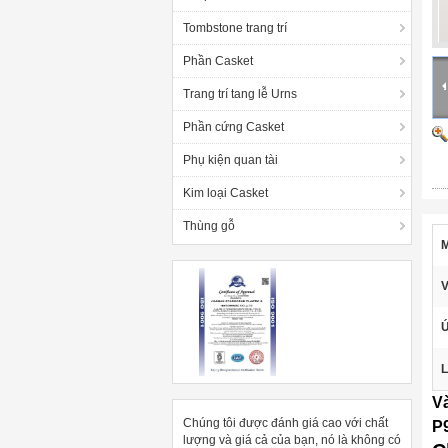
Tombstone trang trí
Phần Casket
Trang trí tang lễ Urns
Phần cứng Casket
Phụ kiện quan tài
Kim loại Casket
Thùng gỗ
M
V
Ứ
L
V
Chúng tôi được đánh giá cao với chất
P
lượng và giá cả của bạn, nó là không có