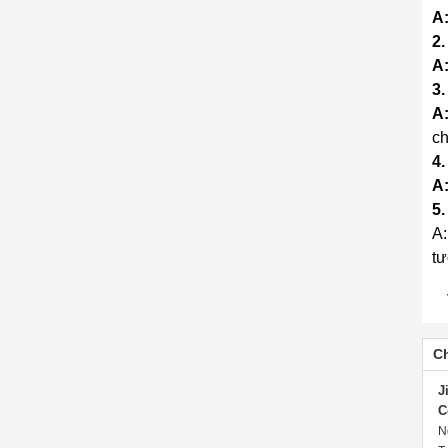
A
2.
A
3.
A
ch
4.
A
5.
A:
tư
Ch
J
C
N