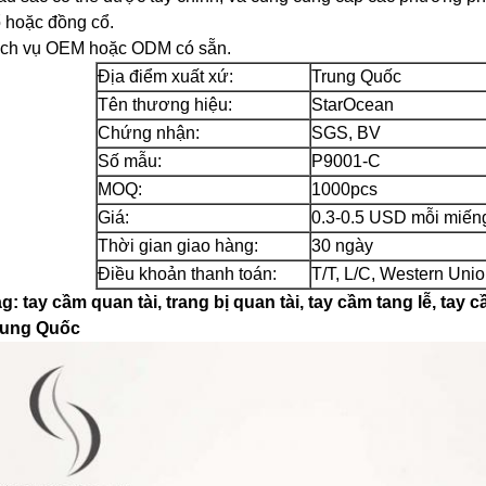
 hoặc đồng cổ.
ịch vụ OEM hoặc ODM có sẵn.
Địa điểm xuất xứ:
Trung Quốc
Tên thương hiệu:
StarOcean
Chứng nhận:
SGS, BV
Số mẫu:
P9001-C
MOQ:
1000pcs
Giá:
0.3-0.5 USD mỗi miến
Thời gian giao hàng:
30 ngày
Điều khoản thanh toán:
T/T, L/C, Western Uni
g: tay cầm quan tài, trang bị quan tài, tay cầm tang lễ, tay 
rung Quốc