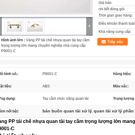
Giá bán:
chi tiết đóng gói:
Thời gian giao hàng:
Điều khoản thanh toá
Khả năng cung cấp:
Hình ảnh lớn :
Vàng PP tái chế nhựa quan tài tay cầm
Tiếp xúc
trọng lượng lớn mang chuyên nghiệp nhà cung cấp
P9001-C
ô hình số.:
P9001-C
Hàng hiệu:
ật liệu:
ABS
Màu sắc:
ng dụng:
Tay cầm chức năng quan tài
Trọng lượng
bán buôn quan tài xử lý
quan tài xử lý phần
àm nổi bật:
,
àng PP tái chế nhựa quan tài tay cầm trọng lượng lớn man
9001-C