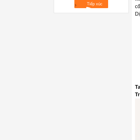
cổ
D
Ta
T