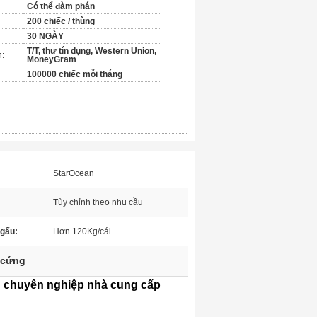
Có thể đàm phán
200 chiếc / thùng
30 NGÀY
T/T, thư tín dụng, Western Union,
n:
MoneyGram
100000 chiếc mỗi tháng
StarOcean
Tùy chỉnh theo nhu cầu
 gấu:
Hơn 120Kg/cái
 cứng
g chuyên nghiệp nhà cung cấp