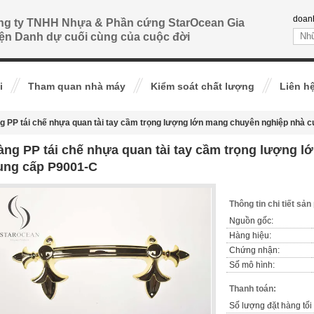
doan
ng ty TNHH Nhựa & Phần cứng StarOcean Gia
ện Danh dự cuối cùng của cuộc đời
i
Tham quan nhà máy
Kiểm soát chất lượng
Liên h
g PP tái chế nhựa quan tài tay cầm trọng lượng lớn mang chuyên nghiệp nhà 
àng PP tái chế nhựa quan tài tay cầm trọng lượng 
ung cấp P9001-C
Thông tin chi tiết sả
Nguồn gốc:
Hàng hiệu:
Chứng nhận:
Số mô hình:
Thanh toán:
Số lượng đặt hàng tối 